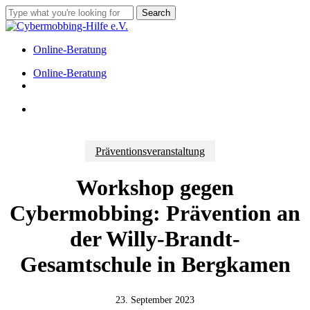
Skip
Search
to
Close
main
Search
content
Online-Beratung
Menu
Online-Beratung
facebook
instagram
tiktok
Menu
Präventionsveranstaltung
Workshop gegen
Cybermobbing: Prävention an
der Willy-Brandt-
Gesamtschule in Bergkamen
23. September 2023