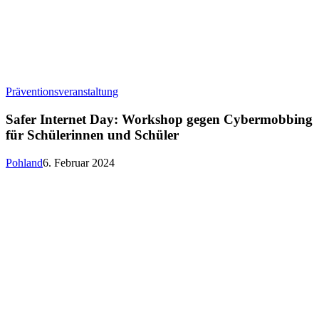
Safer
Präventionsveranstaltung
Internet
Day:
Safer Internet Day: Workshop gegen Cybermobbing
Workshop
für Schülerinnen und Schüler
gegen
Cybermobbing
Pohland
6. Februar 2024
für
Schülerinnen
und
Schüler