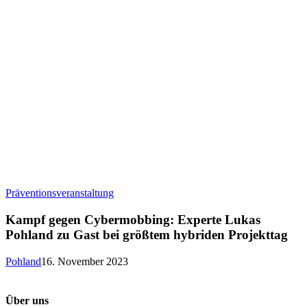
Kampf
Präventionsveranstaltung
gegen
Cybermobbing:
Kampf gegen Cybermobbing: Experte Lukas
Experte
Pohland zu Gast bei größtem hybriden Projekttag
Lukas
Pohland
Pohland
16. November 2023
zu
Gast
bei
Über uns
größtem