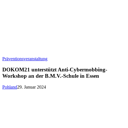
DOKOM21
Präventionsveranstaltung
unterstützt
Anti-
DOKOM21 unterstützt Anti-Cybermobbing-
Cybermobbing-
Workshop an der B.M.V.-Schule in Essen
Workshop
an
Pohland
29. Januar 2024
der
B.M.V.-
Schule
in
Essen