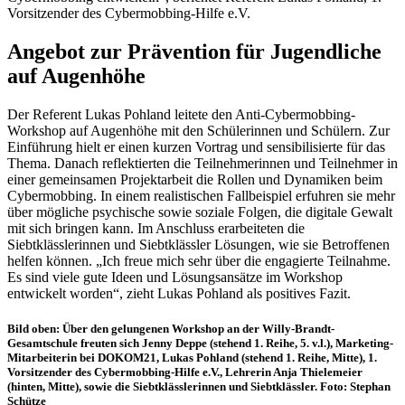
Vorsitzender des Cybermobbing-Hilfe e.V.
Angebot zur Prävention für Jugendliche
auf Augenhöhe
Der Referent Lukas Pohland leitete den Anti-Cybermobbing-
Workshop auf Augenhöhe mit den Schülerinnen und Schülern. Zur
Einführung hielt er einen kurzen Vortrag und sensibilisierte für das
Thema. Danach reflektierten die Teilnehmerinnen und Teilnehmer in
einer gemeinsamen Projektarbeit die Rollen und Dynamiken beim
Cybermobbing. In einem realistischen Fallbeispiel erfuhren sie mehr
über mögliche psychische sowie soziale Folgen, die digitale Gewalt
mit sich bringen kann. Im Anschluss erarbeiteten die
Siebtklässlerinnen und Siebtklässler Lösungen, wie sie Betroffenen
helfen können. „Ich freue mich sehr über die engagierte Teilnahme.
Es sind viele gute Ideen und Lösungsansätze im Workshop
entwickelt worden“, zieht Lukas Pohland als positives Fazit.
Bild oben: Über den gelungenen Workshop an der Willy-Brandt-
Gesamtschule freuten sich Jenny Deppe (stehend 1. Reihe, 5. v.l.), Marketing-
Mitarbeiterin bei DOKOM21, Lukas Pohland (stehend 1. Reihe, Mitte), 1.
Vorsitzender des Cybermobbing-Hilfe e.V., Lehrerin Anja Thielemeier
(hinten, Mitte), sowie die Siebtklässlerinnen und Siebtklässler. Foto: Stephan
Schütze