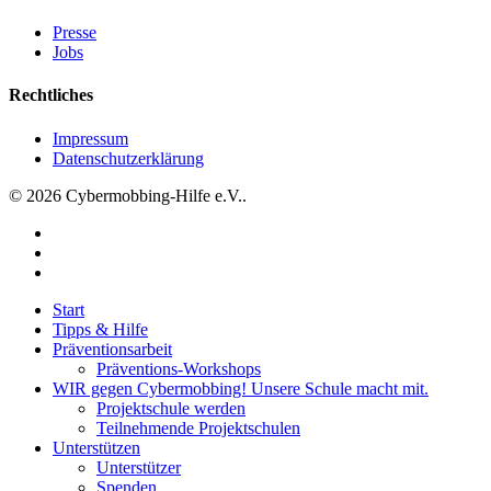
hybriden
Presse
Projekttag
Jobs
Rechtliches
Impressum
Datenschutzerklärung
© 2026 Cybermobbing-Hilfe e.V..
facebook
instagram
tiktok
Close
Start
Menu
Tipps & Hilfe
Präventionsarbeit
Präventions-Workshops
WIR gegen Cybermobbing! Unsere Schule macht mit.
Projektschule werden
Teilnehmende Projektschulen
Unterstützen
Unterstützer
Spenden