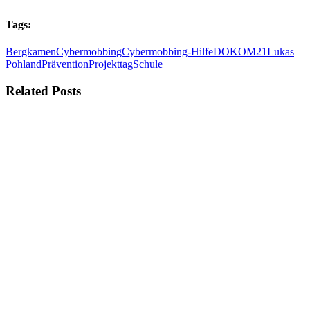
Tags:
Bergkamen
Cybermobbing
Cybermobbing-Hilfe
DOKOM21
Lukas
Pohland
Prävention
Projekttag
Schule
Related Posts