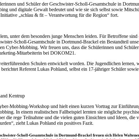
rinnen und Schüler der Geschwister-Scholl-Gesamtschule in Dortmu
ing und digitale Gewalt bedeutet und wie sie sich selbst sowie Mitsch
iative „schlau & fit – Verantwortung für die Region“ fort.
oblem, unter dem besonders junge Menschen leiden. Für Betroffene si
ster-Scholl-Gesamtschule in Dortmund-Brackel ein Bestandteil unse
Cyber-Mobbing. Wir freuen uns, dass die Schülerinnen und Schüler 
 Marketing-Mitarbeiterin bei DOKOM21.
weiterführenden Schulen entwickelt worden. Die Jugendlichen lernen, 
 berichtet Referent Lukas Pohland, selbst ein 17-jähriger Schüler sow
land Kentrup
ber-Mobbing-Workshop und hielt einen kurzen Vortrag zur Einführung.
ing. In einem realistischen Fallbeispiel lernten sie mögliche psych
ber die rege Teilnahme und die vielen guten Einsichten und Ideen, di
den“, zieht Lukas Pohland ein positives Fazit.
hwister-Scholl-Gesamtschule in Dortmund-Brackel freuen sich Helen Waltener 