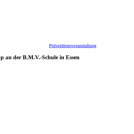
Präventionsveranstaltung
an der B.M.V.-Schule in Essen
Kampf
gegen
Cybermobbing:
Experte
Lukas
Pohland
zu
Gast
bei
größtem
hybriden
Projekttag