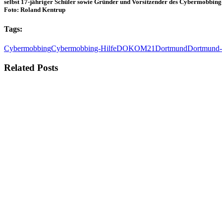
selbst 17-jähriger Schüler sowie Gründer und Vorsitzender des Cybermobbing-Hi
Foto: Roland Kentrup
Tags:
Cybermobbing
Cybermobbing-Hilfe
DOKOM21
Dortmund
Dortmund-
Related Posts