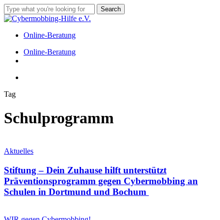
Skip
Search
to
Close
main
Search
content
Online-Beratung
Menu
Online-Beratung
facebook
instagram
tiktok
Menu
Tag
Schulprogramm
Stiftung
–
Aktuelles
Dein
Zuhause
Stiftung – Dein Zuhause hilft unterstützt
hilft
Präventionsprogramm gegen Cybermobbing an
unterstützt
Schulen in Dortmund und Bochum
Präventionsprogramm
gegen
Über
Cybermobbing
1.000
WIR gegen Cybermobbing!