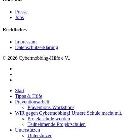
Presse
Jobs
Rechtliches
Impressum
Datenschutzerklärung
© 2026 Cybermobbing-Hilfe e.V..
facebook
instagram
tiktok
Close
Start
Menu
Tipps & Hilfe
Präventionsarbeit
Präventions-Workshops
WIR gegen Cybermobbing! Unsere Schule macht mit.
Projektschule werden
Teilnehmende Projektschulen
Unterstützen
Unterstützer