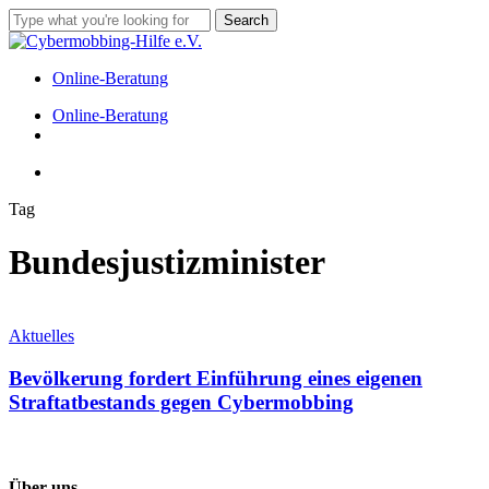
Skip
Search
to
Close
main
Search
content
Online-Beratung
Menu
Online-Beratung
facebook
instagram
tiktok
Menu
Tag
Bundesjustizminister
Bevölkerung
fordert
Aktuelles
Einführung
eines
Bevölkerung fordert Einführung eines eigenen
eigenen
Straftatbestands gegen Cybermobbing
Straftatbestands
gegen
Cybermobbing
Über uns