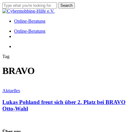
Skip
Search
to
Close
main
Search
content
Online-Beratung
Menu
Online-Beratung
facebook
instagram
tiktok
Menu
Tag
BRAVO
Lukas
Pohland
Aktuelles
freut
sich
Lukas Pohland freut sich über 2. Platz bei BRAVO
über
Otto-Wahl
2.
Platz
bei
BRAVO
Über uns