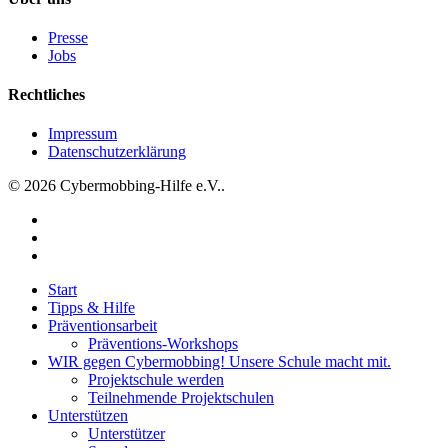
Otto-
Wahl
Presse
Jobs
Rechtliches
Impressum
Datenschutzerklärung
© 2026 Cybermobbing-Hilfe e.V..
facebook
instagram
tiktok
Close
Start
Menu
Tipps & Hilfe
Präventionsarbeit
Präventions-Workshops
WIR gegen Cybermobbing! Unsere Schule macht mit.
Projektschule werden
Teilnehmende Projektschulen
Unterstützen
Unterstützer