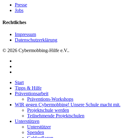
Gymnasium
Presse
in
Jobs
Dortmund
Rechtliches
Impressum
Datenschutzerklärung
© 2026 Cybermobbing-Hilfe e.V..
facebook
instagram
tiktok
Close
Start
Menu
Tipps & Hilfe
Präventionsarbeit
Präventions-Workshops
WIR gegen Cybermobbing! Unsere Schule macht mit.
Projektschule werden
Teilnehmende Projektschulen
Unterstützen
Unterstützer
Spenden
Geldauflagen