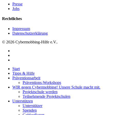
Bleichstein
Presse
in
Jobs
Herdecke
Rechtliches
Impressum
Datenschutzerklärung
© 2026 Cybermobbing-Hilfe e.V..
facebook
instagram
tiktok
Close
Start
Menu
Tipps & Hilfe
Präventionsarbeit
Präventions-Workshops
WIR gegen Cybermobbing! Unsere Schule macht mit.
Projektschule werden
Teilnehmende Projektschulen
Unterstützen
Unterstützer
Spenden
Geldauflagen