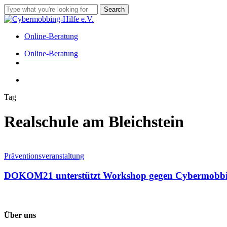
Skip
Search
to
Close
main
Search
content
Online-Beratung
Menu
Online-Beratung
facebook
instagram
tiktok
Menu
Tag
Realschule am Bleichstein
DOKOM21
unterstützt
Präventionsveranstaltung
Workshop
gegen
DOKOM21 unterstützt Workshop gegen Cybermobbing 
Cybermobbing
an
der
Realschule
Über uns
am